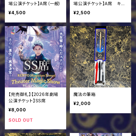
場公演チケット】A席（一般）
場公演チケット】A席 キッ
ズ学生券（高校生以下）
¥4,500
¥2,500
【完売御礼】【2026年劇場
魔法の筆箱
公演チケット】SS席
¥2,000
¥8,000
SOLD OUT